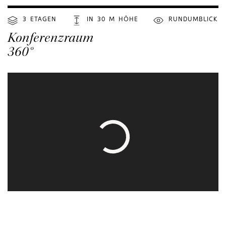
3
x
ETAGEN
IN
x
30
x
M
x
HÖHE
RUNDUMBLICK
Konferenzraum
360°